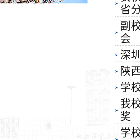
省
副校
会
深
陕
学
我校
奖
学