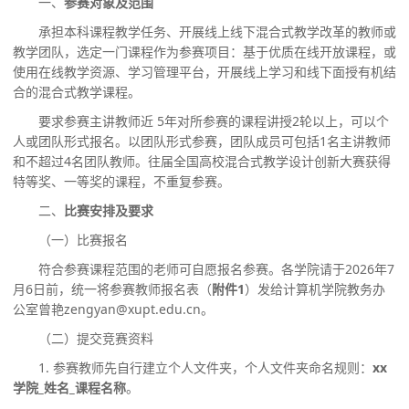
一、
参赛对象及范围
承担本科课程教学任务、开展线上线下混合式教学改革的教师或
教学团队，选定一门课程作为参赛项目：基于优质在线开放课程，或
使用在线教学资源、学习管理平台，开展线上学习和线下面授有机结
合的混合式教学课程。
要求参赛主讲教师近
5年对所参赛的课程讲授2轮以上，可以个
人或团队形式报名。以团队形式参赛，团队成员可包括1名主讲教师
和不超过4名团队教师。
往届全国高校混合式教学设计创新大赛获得
特等奖、一等奖的课程，不重复参赛。
二、
比赛安排及要求
（一）比赛报名
符合参赛课程范围的老师可自愿报名参赛。各学院请于
202
6
年
7
月
6
日前，统一将参赛教师报名表
（
附件
1
）
发给计算机学院教务办
公室曾艳
zengyan@xupt.edu.cn。
（二）提交竞赛资料
1. 参赛教师先自行建立个人文件夹，个人文件夹命名规则：
xx
学院_姓名_课程名称
。