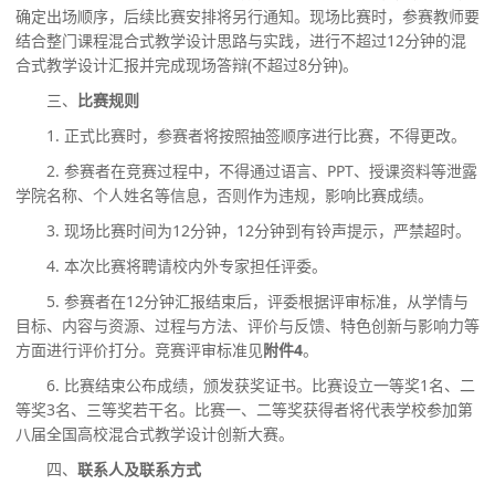
确定出场顺序，后续比赛安排将另行通知。
现场比赛时，参赛教师要
结合整门课程混合式教学设计
思路与实践，进行不超过
12分钟的混
合式教学设计汇报并完成现场答辩(不超过8分钟)。
三、
比赛规则
1. 正式比赛时，参赛者将按照抽签顺序进行比赛，不得更改。
2. 参赛者在竞赛过程中，不得通过语言、PPT、授课资料等泄露
学院名称、个人姓名等信息，否则作为违规，影响比赛成绩。
3.
现场比赛
时间为
1
2
分钟，
12
分钟到有铃声提示，严禁超时。
4. 本次比赛将聘请校内外专家担任评委。
5. 参赛者在1
2
分钟
汇报
结束后，评委根据评审标准，从学情与
目标、内容与资源、过程与方法、评价与反馈、特色创新与影响力等
方面进行评价打分。
竞赛评审标准见
附件
4
。
6. 比赛结束公布成绩，颁发获奖证书。比赛设立一等奖1名、二
等奖
3
名、三等奖若干名。比赛一、二等奖获得者将代表学校参加第
八
届全国高校混合式教学设计创新大赛。
四、
联系人及联系方式