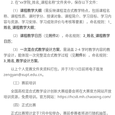
2. 在“xx学院_姓名_课程名称”文件夹中，保存以下文件：
（
1）
课程教学大纲
（需反映课程混合式教学特点，包括课程名
称、课程性质、课时学分、授课对象、课程简介、学习目标、学习内
容与资源、学习安排、学习成效评价与考核等要素），命名规则：
1_
姓名
_课程教学大纲
；
（
2）
课程教学日历
（见
附件
2
），命名规则：
2_姓名_课程教学
日历
；
（
3）
一次混合式教学设计方案
，需涵盖
2-4 学时教学内容的教
学设计，能体现一次完整混合式教学过程（见
附件
3
），命名规则：
3_姓名_教学设计方案
。
以上个人竞赛文件夹资料打包，并于
7
月
13
日前将电子版发
zengyan@xupt.edu.cn。
（三）赛前培训
全国高校混合式教学设计创新大赛组委会将在大赛官方网站开放
培训资源，免费培训。官方网站：
https://hcs8.mh.chaoxing.com/
（四）正式比赛
正式比赛预计定于
7月
中旬
举办，赛前参赛者将进行随机抽签，