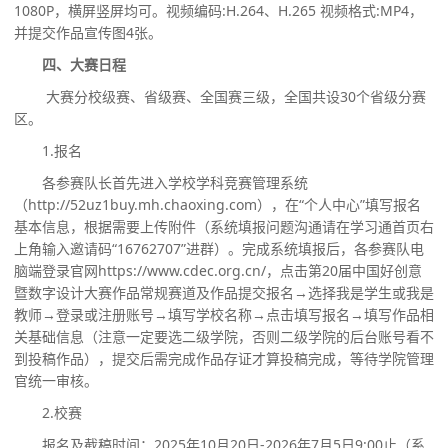
1080P，横屏竖屏均可。视频编码:H.264、H.265 视频格式:MP4，
并提交作品宣传图4张。
四
、
大
赛
日程
大赛分校级赛、省级赛、全国赛三级，全国共设
30个省级分赛
区。
1.报名
各参赛队长首先进入学校学科竞赛管理系统
（
http://52uz1buy.mh.chaoxing.com），在“个人中心”填写报名
基本信息，根据需要上传附件（系统填报问题沟通请在学习通首页右
上角输入邀请码“16762707”进群）。完成系统填报后，各参赛队电
脑端登录官网https://www.cdec.org.cn/，点击第20届中国好创意
暨数字设计大赛作品常规赛道及作品提交报名→选择我是学生或我是
教师→登录或注册账号→填写学校名称→点击填写报名→填写作品相
关基础信息（注意一定要选二级学院，否则二级学院的后台账号看不
到投稿作品），提交后需完成作品存证才算投稿完成，等待学院管理
官统一审核。
2.校赛
报名及截稿时间：
2025年10月20日-2026年7月5日9:00止（系