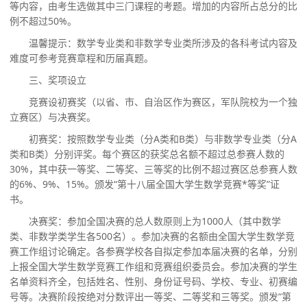
等内容，由考生选做其中三门课程的考题。增加的内容所占总分的比
例不超过50%。
温馨提示：数学专业类和非数学专业类所涉及的各科考试内容及
难度可参考竞赛章程和历届真题。
三、奖项设立
竞赛设初赛奖（以省、市、自治区作为赛区，军队院校为一个独
立赛区）与决赛奖。
初赛奖：按照数学专业类（分
A类和B类）
与
非数学专业类（分
A
类和B类）分别评奖。每个赛区的获奖总名额不超过总参赛人数的
30%，其中获一等奖、二等奖、三等奖的比例不超过赛区总参赛人数
的6%、9%、15%。颁发
“
第十
八
届全国大学生数学竞赛
*等奖
”
证
书。
决赛奖：参加全国决赛的总人数原则上为
1000人（其中数学
类、非数学类学生各500名）。参加决赛的名额由全国大学生数学竞
赛工作组讨论确定。各参赛学校各自拟定参加本届决赛的名单，分别
上报全国大学生数学竞赛工作组和竞赛组织委员会。参加决赛的学生
名单资料齐全，包括姓名、性别、身份证号码、学校、专业、初赛编
号等。决赛阶段按绝对分数评出一等奖、二等奖和三等奖。颁发
“
第