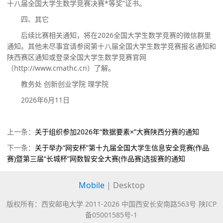
十
八
届全国大学生数学竞赛决赛
*等奖
”
证书。
四、其它
后续比赛相关通知，
将
在
202
6
全国大学生数学竞赛
的微信群里
通知。其他未尽事宜请参阅第十
八
届全国大学生数学竞赛报名通知和
陕西赛区通知或登录全国大学生数学竞赛官网
（
http://www.cmathc.cn）了解。
教务处
创新创业学院
理学院
202
6
年
6月1
1
日
上一条：
关于组织参加2026年“数据要素×”大赛陕西分赛的通知
下一条：
关于举办“网安杯”第十九届全国大学生信息安全竞赛(作品
赛)暨第三届“长城杯”网数智安全大赛(作品赛)选拔赛的通知
Mobile
|
Desktop
版权所有：西安邮电大学 2011-
2026 中国西安长安南路563号
陕ICP
备05001585号-1